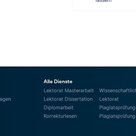
lassen?
Alle Dienste
Lektorat Masterarbeit
Wissenschaftlic
ragen
Lektorat Dissertation
Lektorat
Diplomarbeit
Plagiatsprüfung
Korrekturlesen
Plagiatsprüfung