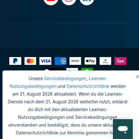
Unsere
Servicebedingungen
,
Learneo-
Impressum
Nutzungsbedingungen
und
Datenschutzrichtlinie
werden
am 21. August 2026 aktualisiert. Wenn du die Learneo-
Datenschutzrichtlinie
Dienste nach dem 21. August 2026 weiterhin nutzt, erklärst
Do not sell or share my personal info
du dich mit den aktualisierten Learneo-
Nutzungsbedingungen und Servicebedingungen
Nutzungsbedingungen
einverstanden und bestätigst, dass du unsere aktualisierte
Datenschutzrichtlinie
Datenschutzrichtlinie zur Kenntnis genommen hast.