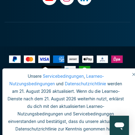
Unsere
Servicebedingungen
,
Learneo-
Impressum
Nutzungsbedingungen
und
Datenschutzrichtlinie
werden
am 21. August 2026 aktualisiert. Wenn du die Learneo-
Datenschutzrichtlinie
Dienste nach dem 21. August 2026 weiterhin nutzt, erklärst
Do not sell or share my personal info
du dich mit den aktualisierten Learneo-
Nutzungsbedingungen und Servicebedingungen
Nutzungsbedingungen
einverstanden und bestätigst, dass du unsere aktualisierte
Datenschutzrichtlinie
Datenschutzrichtlinie zur Kenntnis genommen hast.