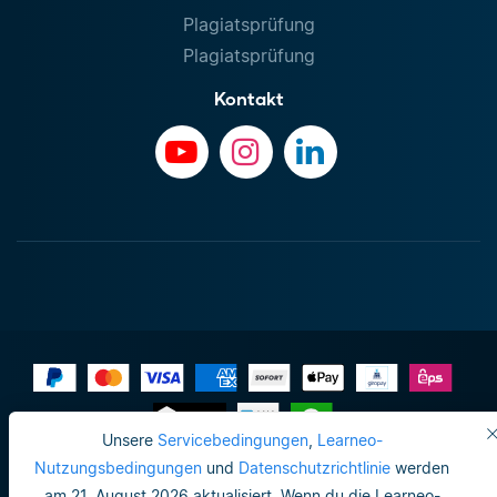
Plagiatsprüfung
Plagiatsprüfung
Kontakt
Unsere
Servicebedingungen
,
Learneo-
Impressum
Nutzungsbedingungen
und
Datenschutzrichtlinie
werden
am 21. August 2026 aktualisiert. Wenn du die Learneo-