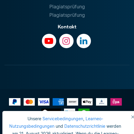
Plagiatsprüfung
Plagiatsprüfung
Kontakt
Unsere
Servicebedingungen
,
Learneo-
Impressum
Nutzungsbedingungen
und
Datenschutzrichtlinie
werden
am 21. August 2026 aktualisiert. Wenn du die Learneo-