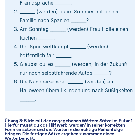
Fremdsprache _______.
_______ (werden) du im Sommer mit deiner
Familie nach Spanien _______?
Am Sonntag _______ (werden) Frau Holle einen
Kuchen _______.
Der Sportwettkampf _______ (werden)
hoffentlich fair _______.
Glaubst du, es _______ (werden) in der Zukunft
nur noch selbstfahrende Autos _______?
Die Nachbarskinder _______ (werden) an
Halloween überall klingen und nach Süßigkeiten
_______.
Übung 3: Bilde mit den angegebenen Wörtern Sätze im Futur 1.
Hierfür musst du das Hilfsverb ‚werden‘ in seiner korrekten
Form einsetzen und die Wörter in die richtige Reihenfolge
bringen. Die fertigen Sätze ergeben zusammen einen
Wetterbericht.