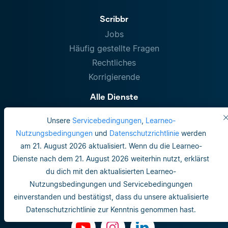
Scribbr
Jobs
Häufig gestellte Fragen
Rechtliches
Korrigierende
Alle Dienste
Lektorat Masterarbeit
Unsere
Servicebedingungen
,
Learneo-
Lektorat Dissertation
Nutzungsbedingungen
und
Datenschutzrichtlinie
werden
Diplomarbeit Korrekturlesen
am 21. August 2026 aktualisiert. Wenn du die Learneo-
Wissenschaftliches Lektorat
Dienste nach dem 21. August 2026 weiterhin nutzt, erklärst
Plagiatsprüfung
du dich mit den aktualisierten Learneo-
Plagiatsprüfung
Nutzungsbedingungen und Servicebedingungen
einverstanden und bestätigst, dass du unsere aktualisierte
Kontakt
Datenschutzrichtlinie zur Kenntnis genommen hast.