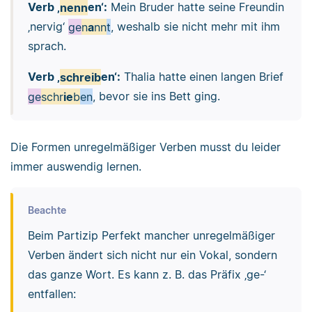
Verb ‚
nenn
en‘:
Mein Bruder hatte seine Freundin
‚nervig‘
ge
n
a
nn
t
, weshalb sie nicht mehr mit ihm
sprach.
Verb ‚
schreib
en‘:
Thalia hatte einen langen Brief
ge
schr
ie
b
en
, bevor sie ins Bett ging.
Die Formen unregelmäßiger Verben musst du leider
immer auswendig lernen.
Beachte
Beim Partizip Perfekt mancher unregelmäßiger
Verben ändert sich nicht nur ein Vokal, sondern
das ganze Wort. Es kann z. B. das Präfix ‚ge-‘
entfallen: