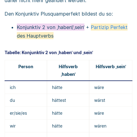
daher nicht mehr geändert werden.
Den Konjunktiv Plusquamperfekt bildest du so:
Konjunktiv 2 von ‚haben‘/‚sein‘
+
Partizip Perfekt
des Hauptverbs
Tabelle: Konjunktiv 2 von ‚haben‘ und ‚sein‘
Person
Hilfsverb
Hilfsverb ‚sein‘
‚haben‘
ich
hätte
wäre
du
hättest
wärst
er/sie/es
hätte
wäre
wir
hätte
wären