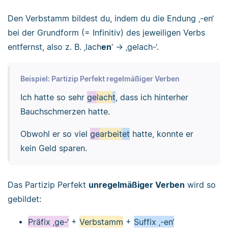
Den Verbstamm bildest du, indem du die Endung ‚-en‘
bei der Grundform (= Infinitiv) des jeweiligen Verbs
entfernst, also z. B. ‚lach
en
‘ -> ‚gelach-‘.
Beispiel: Partizip Perfekt regelmäßiger Verben
Ich hatte so sehr
ge
lach
t
, dass ich hinterher
Bauchschmerzen hatte.
Obwohl er so viel
ge
arbeit
et
hatte, konnte er
kein Geld sparen.
Das Partizip Perfekt
unregelmäßiger Verben
wird so
gebildet:
Präfix ‚ge-‘
+
Verbstamm
+
Suffix ‚-en‘