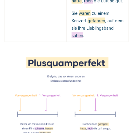
hatte
,
roch
die Luft so gut.
Sie
waren
zu einem
Konzert
gefahren
, auf dem
sie ihre Lieblingsband
sahen
.