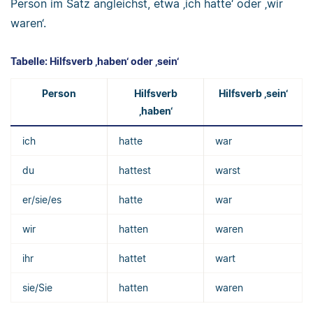
Person im Satz angleichst, etwa ‚ich hatte‘ oder ‚wir
waren‘.
Tabelle: Hilfsverb ‚haben‘ oder ‚sein‘
Person
Hilfsverb
Hilfsverb ‚sein‘
‚haben‘
ich
hatte
war
du
hattest
warst
er/sie/es
hatte
war
wir
hatten
waren
ihr
hattet
wart
sie/Sie
hatten
waren