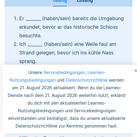
Übung
Lösung
Er _______ (haben/sein) bereits die Umgebung
erkundet, bevor er das historische Schloss
besuchte.
Ich _______ (haben/sein) eine Weile faul am
Strand gelegen, bevor ich ins kühle Nass
sprang.
Bevor der Sturm kam, _______ (haben/sein) die
Unsere
Servicebedingungen
,
Learneo-
Kinder den ganzen Tag im Garten gespielt.
Nutzungsbedingungen
und
Datenschutzrichtlinie
werden
Calvin _______ (haben/sein) zuerst den Film
am 21. August 2026 aktualisiert. Wenn du die Learneo-
gesehen, bevor er das Buch dazu las.
Dienste nach dem 21. August 2026 weiterhin nutzt, erklärst
du dich mit den aktualisierten Learneo-
Wir _______ (haben/sein) den ganzen Tag im
Nutzungsbedingungen und Servicebedingungen
Museum gewesen. Danach gingen wir etwas in
einverstanden und bestätigst, dass du unsere aktualisierte
einer Bar trinken.
Datenschutzrichtlinie zur Kenntnis genommen hast.
Die Touristengruppe _______ (haben/sein) mit