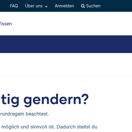
FAQ
Über uns
Anmelden
Suchen
issen
htig gendern?
Grundregeln beachtest.
öglich und sinnvoll ist. Dadurch stellst du