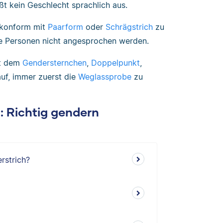
eßt kein Geschlecht sprachlich aus.
enkonform mit
Paarform
oder
Schrägstrich
zu
re Personen nicht angesprochen werden.
it dem
Gendersternchen
,
Doppelpunkt
,
uf, immer zuerst die
Weglassprobe
zu
n: Richtig gendern
rstrich?