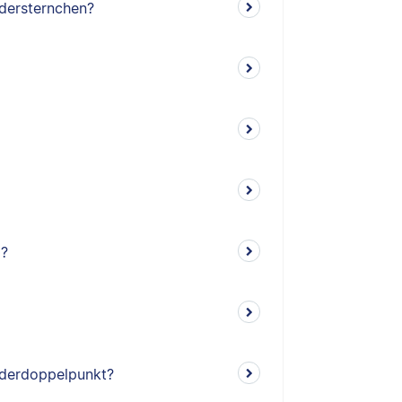
dersternchen?
d?
nderdoppelpunkt?