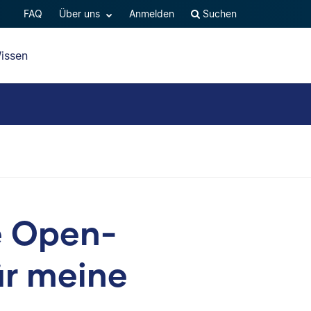
FAQ
Über uns
Anmelden
Suchen
issen
e Open-
ür meine