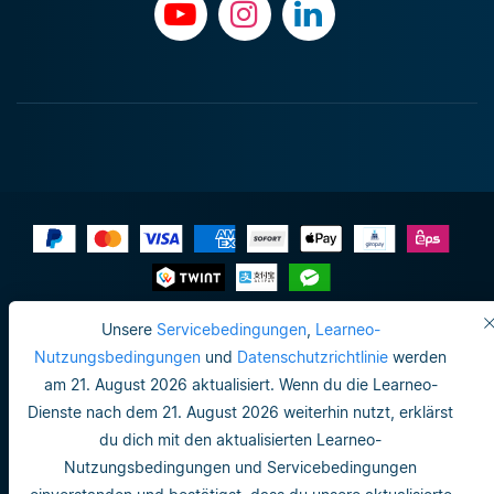
Impressum
Unsere
Servicebedingungen
,
Learneo-
Nutzungsbedingungen
und
Datenschutzrichtlinie
werden
Datenschutzrichtlinie
am 21. August 2026 aktualisiert. Wenn du die Learneo-
Do not sell or share my personal info
Dienste nach dem 21. August 2026 weiterhin nutzt, erklärst
du dich mit den aktualisierten Learneo-
Nutzungsbedingungen
Nutzungsbedingungen und Servicebedingungen
Datenschutzrichtlinie