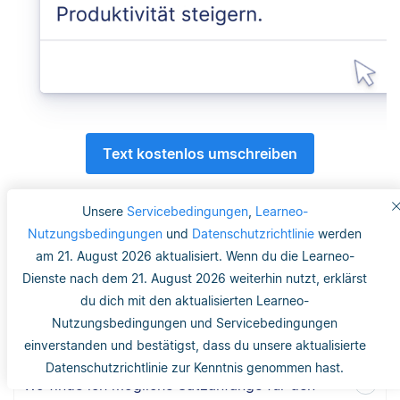
Text kostenlos umschreiben
Unsere
Servicebedingungen
,
Learneo-
Häufig gestellte Fragen
Nutzungsbedingungen
und
Datenschutzrichtlinie
werden
am 21. August 2026 aktualisiert. Wenn du die Learneo-
Dienste nach dem 21. August 2026 weiterhin nutzt, erklärst
du dich mit den aktualisierten Learneo-
Wie formuliere ich Sätze für die Einleitung
Nutzungsbedingungen und Servicebedingungen
meiner Hausarbeit?
einverstanden und bestätigst, dass du unsere aktualisierte
Datenschutzrichtlinie zur Kenntnis genommen hast.
Wo finde ich mögliche Satzanfänge für den