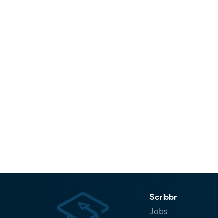
Scribbr
Jobs