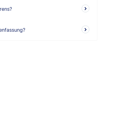
rens?
menfassung?