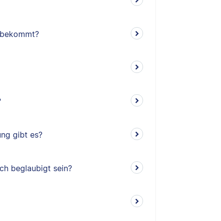
G bekommt?
?
ng gibt es?
h beglaubigt sein?