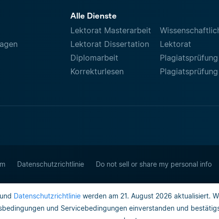
Alle Dienste
Lektorat Masterarbeit
Wissenschaftlic
ragen
Lektorat Dissertation
Lektorat
Diplomarbeit
Plagiatsprüfung
Korrekturlesen
Plagiatsprüfung
um
Datenschutzrichtlinie
Do not sell or share my personal info
und
Datenschutzrichtlinie
werden am 21. August 2026 aktualisiert. W
gsbedingungen und Servicebedingungen einverstanden und bestätigst,