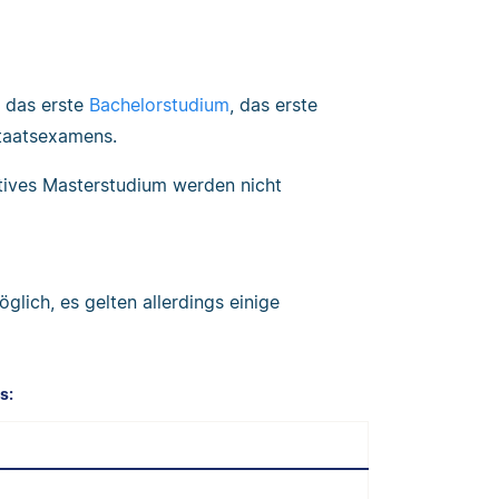
t das erste
Bachelorstudium
, das erste
taatsexamens.
tives Masterstudium werden nicht
lich, es gelten allerdings einige
s: