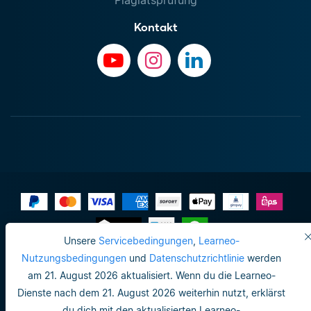
Plagiatsprüfung
Kontakt
Unsere
Servicebedingungen
,
Learneo-
Impressum
Nutzungsbedingungen
und
Datenschutzrichtlinie
werden
am 21. August 2026 aktualisiert. Wenn du die Learneo-
Datenschutzrichtlinie
Dienste nach dem 21. August 2026 weiterhin nutzt, erklärst
Do not sell or share my personal info
du dich mit den aktualisierten Learneo-