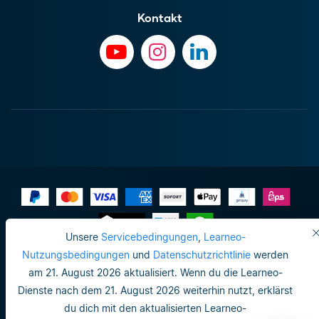
Kontakt
Unsere
Servicebedingungen
,
Learneo-
Impressum
Nutzungsbedingungen
und
Datenschutzrichtlinie
werden
am 21. August 2026 aktualisiert. Wenn du die Learneo-
Datenschutzrichtlinie
Dienste nach dem 21. August 2026 weiterhin nutzt, erklärst
Do not sell or share my personal info
du dich mit den aktualisierten Learneo-