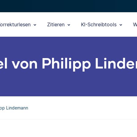
orrekturlesen
Zitieren
KI-Schreibtools
W
el von Philipp Lin
lipp Lindemann