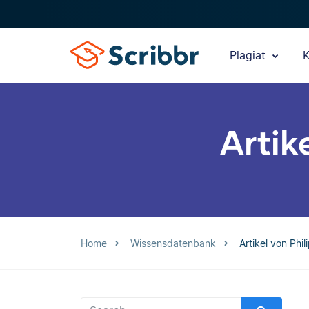
Plagiat
K
Artik
Home
Wissensdatenbank
Artikel von Phi