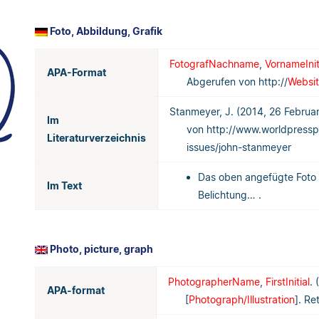
Foto, Abbildung, Grafik
FotografNachname
,
VornameInit
APA-Format
Abgerufen von http://
Websi
Stanmeyer, J. (2014, 26 Februar
Im
von http://www.worldpressp
Literaturverzeichnis
issues/john-stanmeyer
Das oben angefügte Foto 
Im Text
Belichtung… .
Photo, picture, graph
PhotographerName
,
FirstInitial
. (
APA-format
[
Photograph/Illustration
]. Re