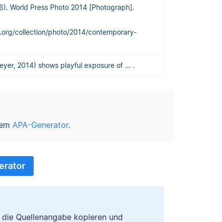
6). World Press Photo 2014 [Photograph].
.org/collection/photo/2014/contemporary-
yer, 2014) shows playful exposure of … .
erem
APA-Generator
.
rator
u die Quellenangabe kopieren und