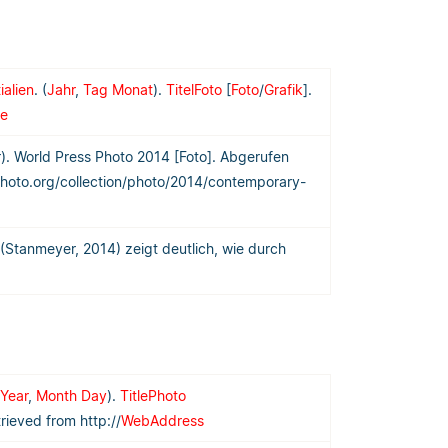
ialien
. (
Jahr
,
Tag Monat
).
TitelFoto
[
Foto
/
Grafik
].
te
). World Press Photo 2014 [Foto]. Abgerufen
hoto.org/collection/photo/2014/contemporary-
(Stanmeyer, 2014) zeigt deutlich, wie durch
Year
,
Month Day
).
TitlePhoto
trieved from http://
WebAddress