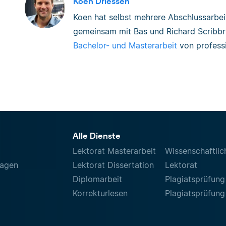
Koen Driessen
Koen hat selbst mehrere Abschlussarbe
gemeinsam mit Bas und Richard Scribbr 
Bachelor- und Masterarbeit
von professi
Alle Dienste
Lektorat Masterarbeit
Wissenschaftlic
ragen
Lektorat Dissertation
Lektorat
Diplomarbeit
Plagiatsprüfung
Korrekturlesen
Plagiatsprüfung