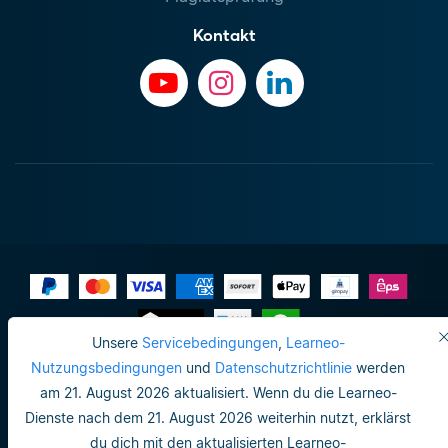
Kontakt
Unsere
Servicebedingungen
,
Learneo-
Impressum
Nutzungsbedingungen
und
Datenschutzrichtlinie
werden
am 21. August 2026 aktualisiert. Wenn du die Learneo-
Datenschutzrichtlinie
Dienste nach dem 21. August 2026 weiterhin nutzt, erklärst
Do not sell or share my personal info
du dich mit den aktualisierten Learneo-