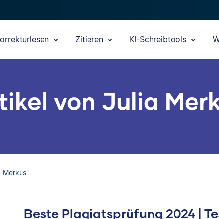
orrekturlesen
Zitieren
KI-Schreibtools
W
tikel von Julia Mer
ia Merkus
Beste Plagiatsprüfung 2024 | Te