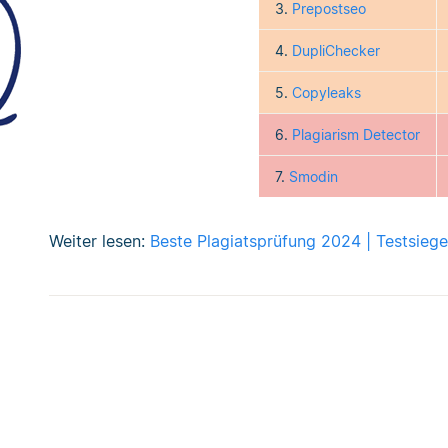
3.
Prepostseo
4.
DupliChecker
5.
Copyleaks
6.
Plagiarism Detector
7.
Smodin
Weiter lesen:
Beste Plagiatsprüfung 2024 | Testsiege