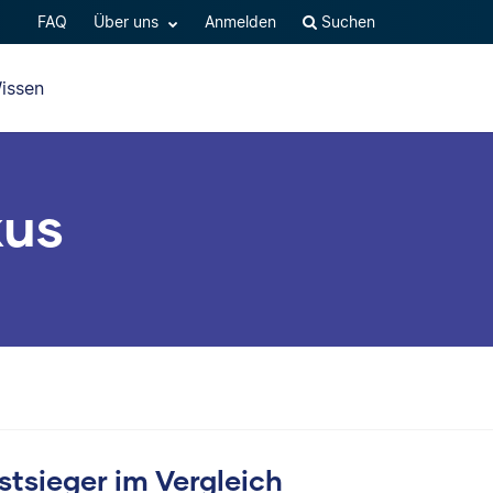
FAQ
Über uns
Anmelden
Suchen
issen
kus
stsieger im Vergleich