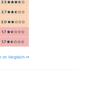
3.3
2.7
2.0
1.7
1.7
r im Vergleich