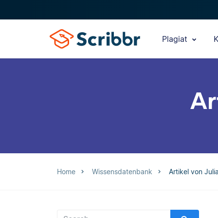
Plagiat
K
Ar
Home
Wissensdatenbank
Artikel von Jul