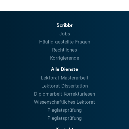
Scribbr
Jobs
Häufig gestellte Fragen
Rechtliches
Korrigierende
Alle Dienste
Lektorat Masterarbeit
Lektorat Dissertation
Diplomarbeit Korrekturlesen
Wissenschaftliches Lektorat
Plagiatsprüfung
Plagiatsprüfung