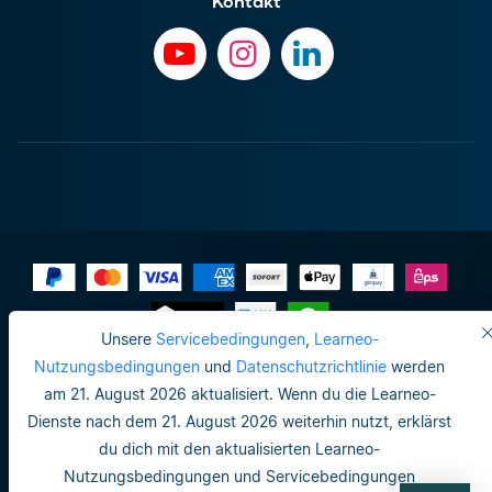
Kontakt
Unsere
Servicebedingungen
,
Learneo-
Impressum
Nutzungsbedingungen
und
Datenschutzrichtlinie
werden
am 21. August 2026 aktualisiert. Wenn du die Learneo-
Datenschutzrichtlinie
Dienste nach dem 21. August 2026 weiterhin nutzt, erklärst
Do not sell or share my personal info
du dich mit den aktualisierten Learneo-
Nutzungsbedingungen und Servicebedingungen
Nutzungsbedingungen