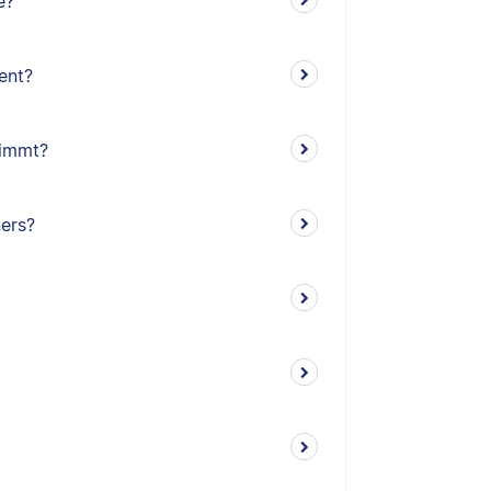
e?
ent?
timmt?
ners?