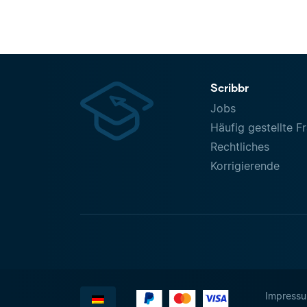
Scribbr
Jobs
Häufig gestellte F
Rechtliches
Korrigierende
Impress