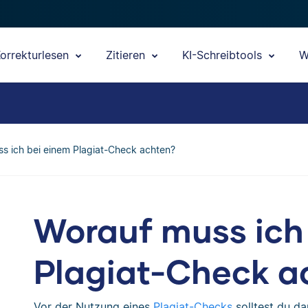
orrekturlesen
Zitieren
KI-Schreibtools
W
s ich bei einem Plagiat-Check achten?
Worauf muss ich
Plagiat-Check a
Vor der Nutzung eines
Plagiat-Checks
solltest du da