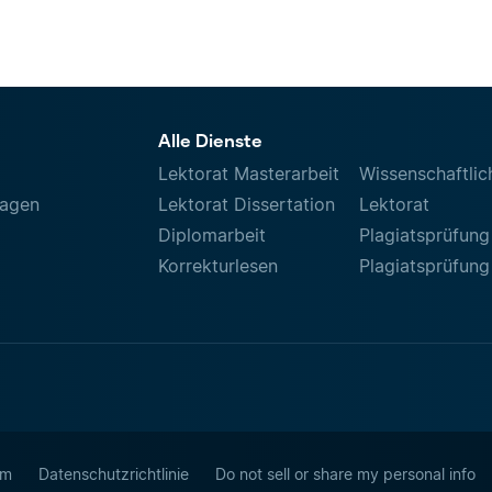
Alle Dienste
Lektorat Masterarbeit
Wissenschaftlic
ragen
Lektorat Dissertation
Lektorat
Diplomarbeit
Plagiatsprüfung
Korrekturlesen
Plagiatsprüfung
um
Datenschutzrichtlinie
Do not sell or share my personal info