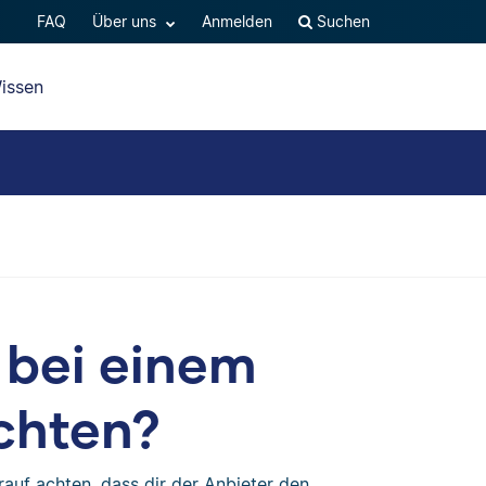
FAQ
Über uns
Anmelden
Suchen
issen
 bei einem
chten?
rauf achten, dass dir der Anbieter den