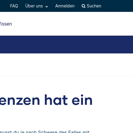
FAQ
Über uns
Anmelden
Suchen
issen
nzen hat ein
 musst du je nach Schwere des Falles mit