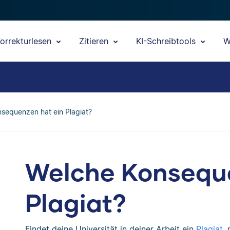
orrekturlesen
Zitieren
KI-Schreibtools
W
sequenzen hat ein Plagiat?
Welche Konseque
Plagiat?
Findet deine Universität in deiner Arbeit ein
Plagiat
,