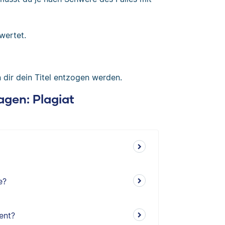
ewertet.
 dir dein Titel entzogen werden.
ragen: Plagiat
e?
ent?