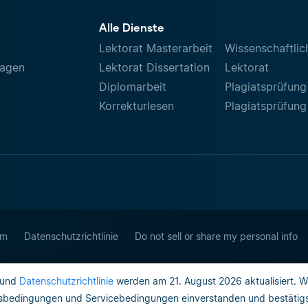
Alle Dienste
Lektorat Masterarbeit
Wissenschaftlic
ragen
Lektorat Dissertation
Lektorat
Diplomarbeit
Plagiatsprüfung
Korrekturlesen
Plagiatsprüfung
um
Datenschutzrichtlinie
Do not sell or share my personal info
und
Datenschutzrichtlinie
werden am 21. August 2026 aktualisiert. W
gsbedingungen und Servicebedingungen einverstanden und bestätigst,