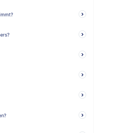
timmt?
ners?
en?