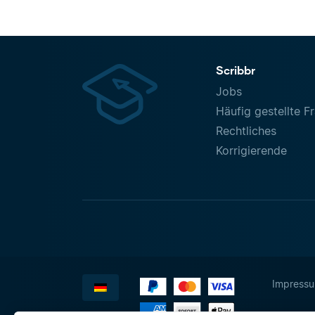
Scribbr
Jobs
Häufig gestellte F
Rechtliches
Korrigierende
Impress