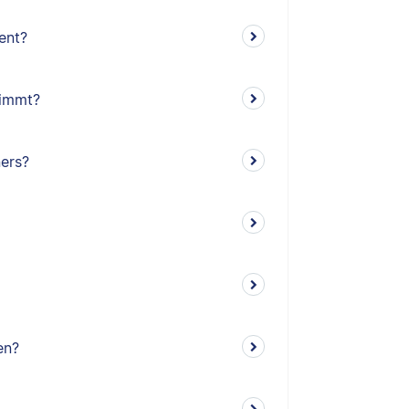
ent?
timmt?
ners?
en?