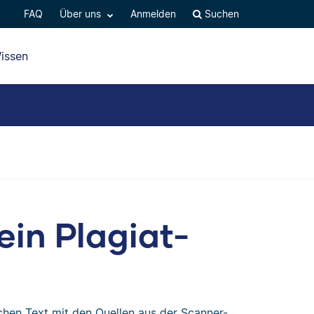
FAQ
Über uns
Anmelden
Suchen
issen
ein Plagiat-
ichen Text mit den Quellen aus der Scanner-