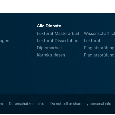
Alle Dienste
Lektorat Masterarbeit
Wissenschaftlic
ragen
Lektorat Dissertation
Lektorat
Diplomarbeit
Plagiatsprüfung
Korrekturlesen
Plagiatsprüfung
um
Datenschutzrichtlinie
Do not sell or share my personal info