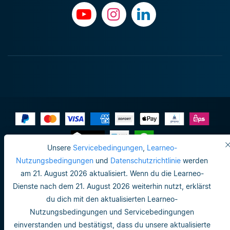
Unsere
Servicebedingungen
,
Learneo-
Impressum
Nutzungsbedingungen
und
Datenschutzrichtlinie
werden
am 21. August 2026 aktualisiert. Wenn du die Learneo-
Datenschutzrichtlinie
Dienste nach dem 21. August 2026 weiterhin nutzt, erklärst
Do not sell or share my personal info
du dich mit den aktualisierten Learneo-
Nutzungsbedingungen und Servicebedingungen
Nutzungsbedingungen
einverstanden und bestätigst, dass du unsere aktualisierte