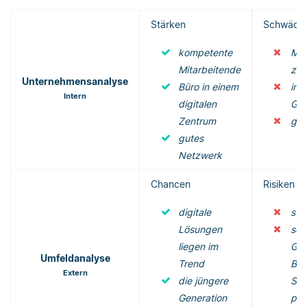
Stärken
Schwäch
kompetente
Mar
Mitarbeitende
zu 
Unternehmensanalyse
Büro in einem
ins
Intern
digitalen
Ges
Zentrum
ger
gutes
Netzwerk
Chancen
Risiken
digitale
sta
Lösungen
sch
liegen im
Ges
Umfeldanalyse
Trend
Bez
Extern
die jüngere
Sam
Generation
per