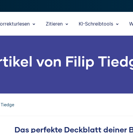
orrekturlesen
Zitieren
KI-Schreibtools
W
tikel von Filip Tie
p Tiedge
Das perfekte Deckblatt deiner B