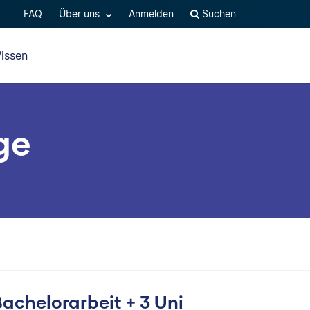
FAQ
Über uns
Anmelden
Suchen
issen
dge
achelorarbeit + 3 Uni