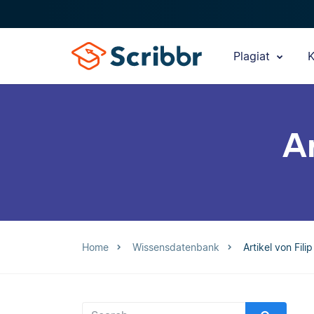
Plagiat
K
Ar
Home
Wissensdatenbank
Artikel von Fili