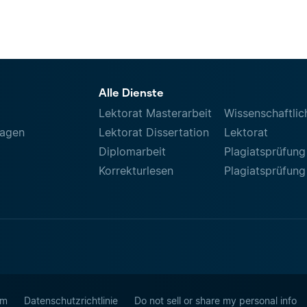
Alle Dienste
Lektorat Masterarbeit
Wissenschaftlic
ragen
Lektorat Dissertation
Lektorat
Diplomarbeit
Plagiatsprüfung
Korrekturlesen
Plagiatsprüfung
um
Datenschutzrichtlinie
Do not sell or share my personal info