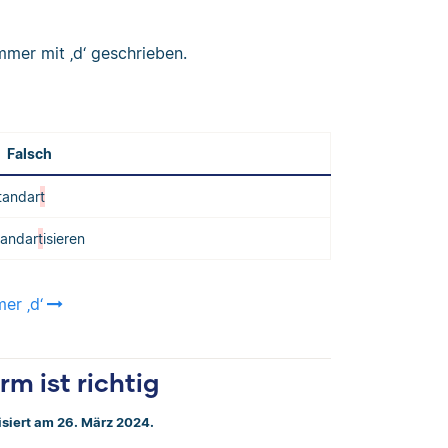
mmer mit ‚d‘ geschrieben.
Falsch
tandar
t
tandar
t
isieren
er ‚d‘
rm ist richtig
isiert am 26. März 2024.