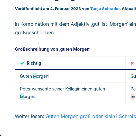
Veröffentlicht am 4. Februar 2023 von
Tanja Schrader
. Aktual
In Kombination mit dem Adjektiv ‚gut‘ ist ‚Morgen‘ e
großgeschrieben.
Großschreibung von ‚guten Morgen‘
Richtig
Guten
M
orgen!
Gu
Peter wünschte seiner Kollegin einen guten
Pe
M
orgen.
m
Weiter lesen:
Guten Morgen groß oder klein? Schreib