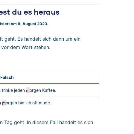
est du es heraus
lisiert am 8. August 2023.
t geht. Es handelt sich dann um ein
t vor dem Wort stehen.
Falsch
h trinke jeden
m
orgen Kaffee.
m
m
orgen bin ich oft müde.
 Tag geht. In diesem Fall handelt es sich