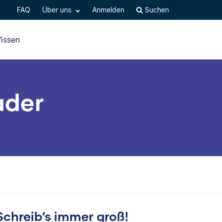
FAQ
Über uns
Anmelden
Suchen
issen
ader
Schreib’s immer groß!