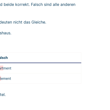
d beide korrekt. Falsch sind alle anderen
deuten nicht das Gleiche.
shaus.
alsch
rt
ment
t
ement
el.