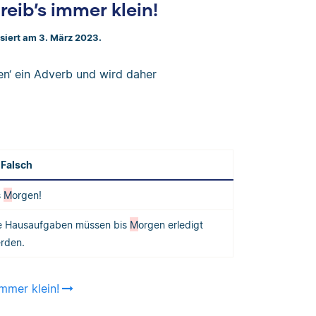
eib’s immer klein!
isiert am 3. März 2023.
gen‘ ein Adverb und wird daher
Falsch
s
M
orgen!
e Hausaufgaben müssen bis
M
orgen erledigt
rden.
mmer klein!