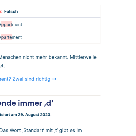
Falsch
A
ppart
ment
A
parte
ment
Menschen nicht mehr bekannt. Mittlerweile
t.
nt? Zwei sind richtig
nde immer ‚d‘
lisiert am 29. August 2023.
as Wort ‚Standart‘ mit ‚t‘ gibt es im