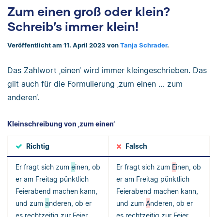
Zum einen groß oder klein?
Schreib’s immer klein!
Veröffentlicht am 11. April 2023 von
Tanja Schrader
.
Das Zahlwort ‚einen‘ wird immer kleingeschrieben. Das
gilt auch für die Formulierung ‚zum einen … zum
anderen‘.
Kleinschreibung von ‚zum einen‘
Richtig
Falsch
Er fragt sich zum
e
inen, ob
Er fragt sich zum
E
inen, ob
er am Freitag pünktlich
er am Freitag pünktlich
Feierabend machen kann,
Feierabend machen kann,
und zum
a
nderen, ob er
und zum
A
nderen, ob er
es rechtzeitig zur Feier
es rechtzeitig zur Feier