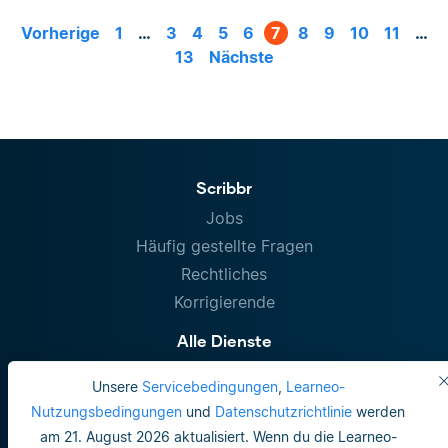
Vorherige
1
…
3
4
5
6
7
8
9
10
11
…
13
Nächste
Scribbr
Jobs
Häufig gestellte Fragen
Rechtliches
Korrigierende
Alle Dienste
Lektorat Masterarbeit
Unsere
Servicebedingungen
,
Learneo-
Lektorat Dissertation
Nutzungsbedingungen
und
Datenschutzrichtlinie
werden
Diplomarbeit Korrekturlesen
am 21. August 2026 aktualisiert. Wenn du die Learneo-