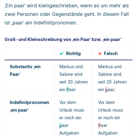
‚Ein paar‘ wird kleingeschrieben, wenn es um mehr als
zwei Personen oder Gegenstände geht. In diesem Fall
ist ‚paar‘ ein Indefinitpronomen.
Groß- und Kleinschreibung von ‚ein Paar‘ bzw. ‚ein paar‘
Richtig
Falsch
Substantiv ‚ein
Markus und
Markus und
Paar‘
Sabine sind
Sabine sind
seit 20 Jahren
seit 20 Jahren
ein
P
aar.
ein
p
aar.
Indefinitpronomen
Vor dem
Vor dem
‚ein paar‘
Urlaub muss
Urlaub muss
er noch ein
er noch ein
p
aar
P
aar
Aufgaben
Aufgaben