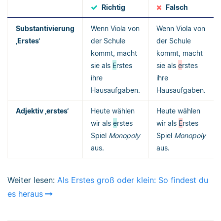
Richtig
Falsch
Substantivierung
Wenn Viola von
Wenn Viola von
‚Erstes‘
der Schule
der Schule
kommt, macht
kommt, macht
sie als
E
rstes
sie als
e
rstes
ihre
ihre
Hausaufgaben.
Hausaufgaben.
Adjektiv ‚erstes‘
Heute wählen
Heute wählen
wir als
e
rstes
wir als
E
rstes
Spiel
Monopoly
Spiel
Monopoly
aus.
aus.
Weiter lesen:
Als Erstes groß oder klein: So findest du
es heraus