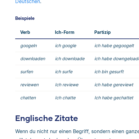
Deutschen
.
Beispiele
Verb
Ich-Form
Partizip
googeln
ich google
ich habe gegoogelt
downloaden
ich downloade
ich habe downgeload
surfen
ich surfe
ich bin gesurft
reviewen
Ich reviewe
ich habe gereviewt
chatten
Ich chatte
Ich habe gechattet
Englische Zitate
Wenn du nicht nur einen Begriff, sondern einen ganz