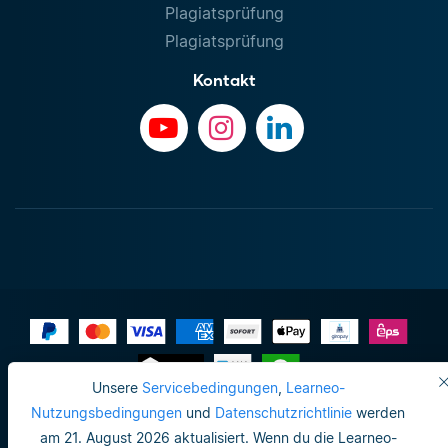
Plagiatsprüfung
Plagiatsprüfung
Kontakt
Unsere
Servicebedingungen
,
Learneo-
Impressum
Nutzungsbedingungen
und
Datenschutzrichtlinie
werden
am 21. August 2026 aktualisiert. Wenn du die Learneo-
Datenschutzrichtlinie