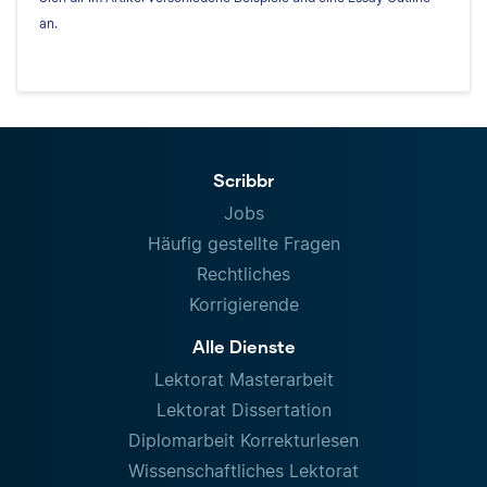
an.
Scribbr
Jobs
Häufig gestellte Fragen
Rechtliches
Korrigierende
Alle Dienste
Lektorat Masterarbeit
Lektorat Dissertation
Diplomarbeit Korrekturlesen
Wissenschaftliches Lektorat