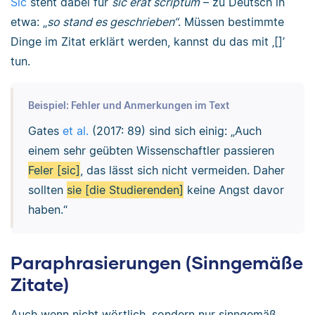
Sic
steht dabei für
sīc erat scriptum
– zu Deutsch in
etwa: „
so stand es geschrieben“
. Müssen bestimmte
Dinge im Zitat erklärt werden, kannst du das mit ‚[]’
tun.
Beispiel: Fehler und Anmerkungen im Text
Gates
et al.
(2017: 89) sind sich einig: „Auch
einem sehr geübten Wissenschaftler passieren
Feler [sic]
, das lässt sich nicht vermeiden. Daher
sollten
sie [die Studierenden]
keine Angst davor
haben.“
Paraphrasierungen (Sinngemäße
Zitate)
Auch wenn nicht wörtlich, sondern nur sinngemäß