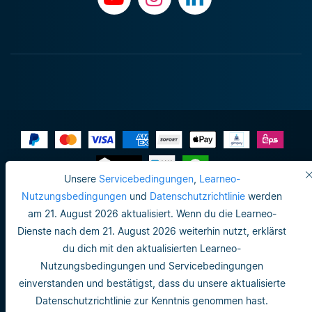
Unsere
Servicebedingungen
,
Learneo-
Impressum
Nutzungsbedingungen
und
Datenschutzrichtlinie
werden
am 21. August 2026 aktualisiert. Wenn du die Learneo-
Datenschutzrichtlinie
Dienste nach dem 21. August 2026 weiterhin nutzt, erklärst
Do not sell or share my personal info
du dich mit den aktualisierten Learneo-
Nutzungsbedingungen und Servicebedingungen
Nutzungsbedingungen
einverstanden und bestätigst, dass du unsere aktualisierte
Datenschutzrichtlinie
Datenschutzrichtlinie zur Kenntnis genommen hast.