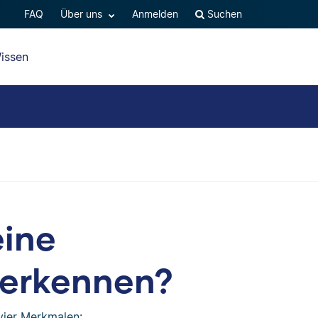
FAQ
Über uns
Anmelden
Suchen
issen
eine
 erkennen?
vier Merkmalen: