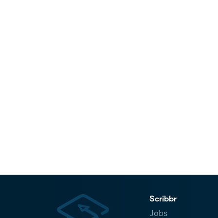
Scribbr
Jobs