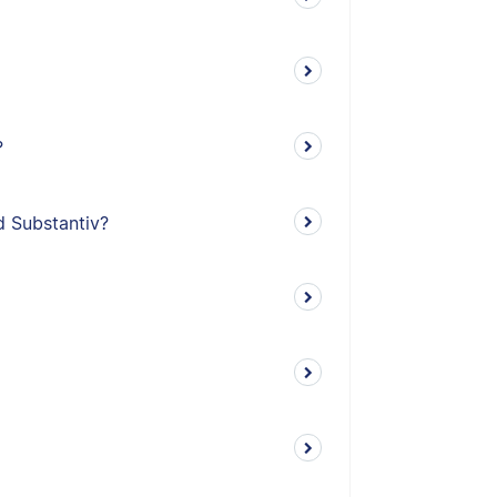
?
d Substantiv?