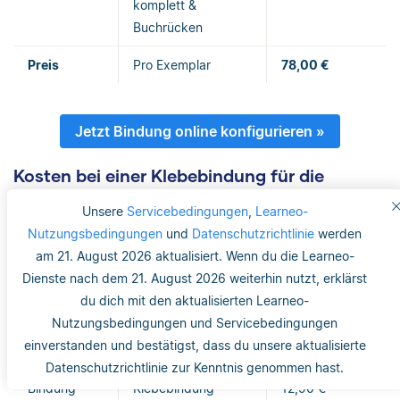
komplett &
Buchrücken
Preis
Pro Exemplar
78,00 €
Jetzt Bindung online konfigurieren »
Kosten bei einer Klebebindung für die
Bachelorarbeit
Unsere
Servicebedingungen
,
Learneo-
Bindeaspekt
Beispielauswahl
Kosten
Nutzungsbedingungen
und
Datenschutzrichtlinie
werden
am 21. August 2026 aktualisiert. Wenn du die Learneo-
Druckseiten-
80 Stück (gleicher
17,60 €
Dienste nach dem 21. August 2026 weiterhin nutzt, erklärst
Zahl
Preis Farbe/s-w)
du dich mit den aktualisierten Learneo-
Nutzungsbedingungen und Servicebedingungen
Papier
100 g/m2
Standardmäßig
einverstanden und bestätigst, dass du unsere aktualisierte
enthalten
Datenschutzrichtlinie zur Kenntnis genommen hast.
Bindung
Klebebindung
12,90 €