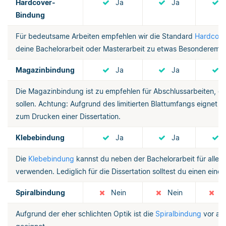
Hardcover-
Ja
Ja
Bindung
Für bedeutsame Arbeiten empfehlen wir die Standard
Hardcove
deine Bachelorarbeit oder Masterarbeit zu etwas Besonderem.
Magazinbindung
Ja
Ja
Die Magazinbindung ist zu empfehlen für Abschlussarbeiten, die
sollen. Achtung: Aufgrund des limitierten Blattumfangs eignet 
zum Drucken einer Dissertation.
Klebebindung
Ja
Ja
Die
Klebebindung
kannst du neben der Bachelorarbeit für alle 
verwenden. Lediglich für die Dissertation solltest du einen ein
Spiralbindung
Nein
Nein
N
Aufgrund der eher schlichten Optik ist die
Spiralbindung
vor all