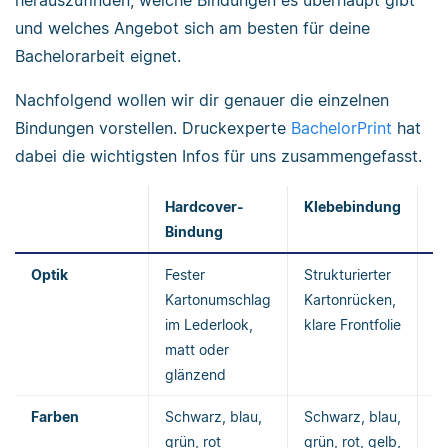
herauszufinden, welche Bindungen es überhaupt gibt
und welches Angebot sich am besten für deine
Bachelorarbeit eignet.
Nachfolgend wollen wir dir genauer die einzelnen
Bindungen vorstellen. Druckexperte
BachelorPrint
hat
dabei die wichtigsten Infos für uns zusammengefasst.
Hardcover-
Klebebindung
M
Bindung
Optik
Fester
Strukturierter
B
Kartonumschlag
Kartonrücken,
U
im Lederlook,
klare Frontfolie
M
matt oder
s
glänzend
Farben
Schwarz, blau,
Schwarz, blau,
In
grün, rot
grün, rot, gelb,