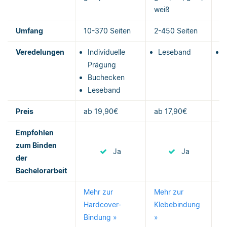
weiß
Umfang
10-370 Seiten
2-450 Seiten
2
Veredelungen
Individuelle
Leseband
Prägung
Buchecken
Leseband
Preis
ab 19,90€
ab 17,90€
a
Empfohlen
zum Binden
Ja
Ja
der
Bachelorarbeit
Mehr zur
Mehr zur
M
Hardcover-
Klebebindung
M
Bindung »
»
»