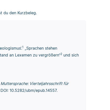
t du den Kurzbeleg.
1
Neologismus‘.
„Sprachen stehen
2
stand an Lexemen zu vergrößern“
und sich
“
Muttersprache: Vierteljahrsschrift für
 DOI: 10.5282/ubm/epub.14557.