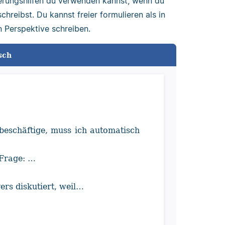
lierungshilfen du verwenden kannst, wenn du
hreibst. Du kannst freier formulieren als in
n Perspektive schreiben.
sch
eschäftige, muss ich automatisch
 Frage: …
.
ers diskutiert, weil…