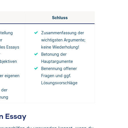
Schluss
stellung
Zusammenfassung der
er
wichtigsten Argumente;
des Essays
keine Wiederholung!
r
Betonung der
ubjektiven
Hauptargumente
Benennung offener
er eigenen
Fragen und ggf.
Lösungsvorschläge
 der
chung
en Essay