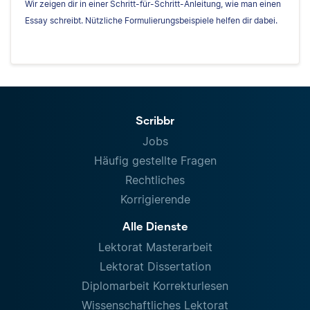
Wir zeigen dir in einer Schritt-für-Schritt-Anleitung, wie man einen
Essay schreibt. Nützliche Formulierungsbeispiele helfen dir dabei.
Scribbr
Jobs
Häufig gestellte Fragen
Rechtliches
Korrigierende
Alle Dienste
Lektorat Masterarbeit
Lektorat Dissertation
Diplomarbeit Korrekturlesen
Wissenschaftliches Lektorat