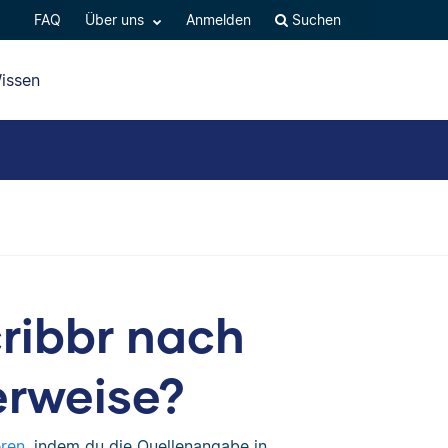
FAQ
Über uns
Anmelden
Suchen
issen
cribbr nach
erweise?
eren
, indem du die Quellenangabe in