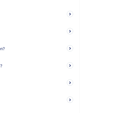
en?
s?