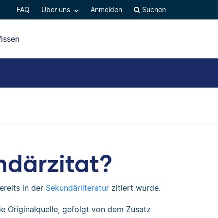
FAQ
Über uns
Anmelden
Suchen
issen
ndärzitat?
ereits in der
Sekundärliteratur
zitiert wurde.
ie Originalquelle, gefolgt von dem Zusatz