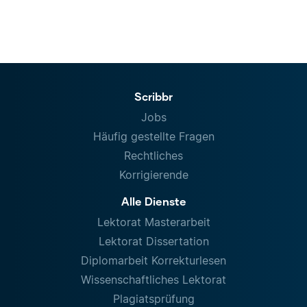
Scribbr
Jobs
Häufig gestellte Fragen
Rechtliches
Korrigierende
Alle Dienste
Lektorat Masterarbeit
Lektorat Dissertation
Diplomarbeit Korrekturlesen
Wissenschaftliches Lektorat
Plagiatsprüfung