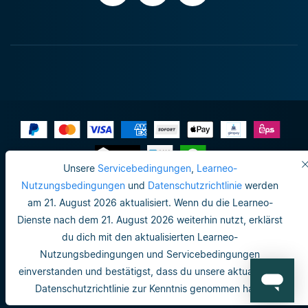
Unsere
Servicebedingungen
,
Learneo-
Impressum
Nutzungsbedingungen
und
Datenschutzrichtlinie
werden
am 21. August 2026 aktualisiert. Wenn du die Learneo-
Datenschutzrichtlinie
Dienste nach dem 21. August 2026 weiterhin nutzt, erklärst
Do not sell or share my personal info
du dich mit den aktualisierten Learneo-
Nutzungsbedingungen und Servicebedingungen
Nutzungsbedingungen
einverstanden und bestätigst, dass du unsere aktualisierte
Datenschutzrichtlinie
Datenschutzrichtlinie zur Kenntnis genommen hast.