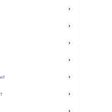
en?
s?