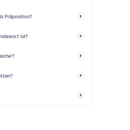
ls Präposition?
indewort ist?
elche‘?
etzen?