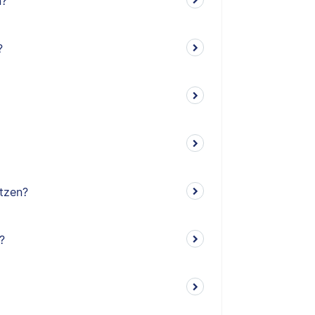
n?
?
tzen?
?