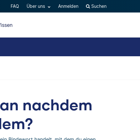
FAQ
Über uns
Anmelden
Suchen
issen
man nachdem
dem?
ein Bindewort handelt, mit dem du einen