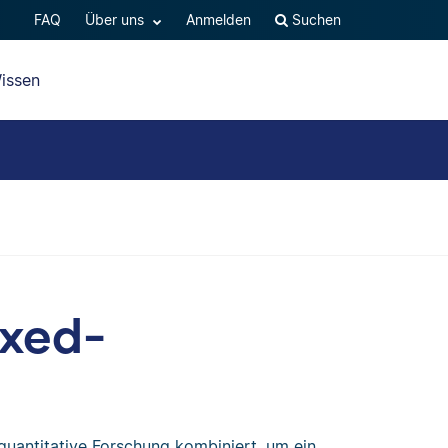
FAQ
Über uns
Anmelden
Suchen
issen
xed-
quantitative Forschung kombiniert, um ein