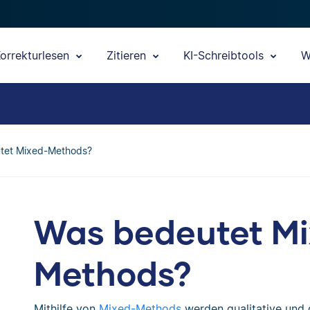
orrekturlesen
Zitieren
KI-Schreibtools
W
tet Mixed-Methods?
Was bedeutet Mi
Methods?
Mithilfe von
Mixed-Methods
werden qualitative und 