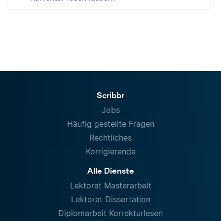
Scribbr
Jobs
Häufig gestellte Fragen
Rechtliches
Korrigierende
Alle Dienste
Lektorat Masterarbeit
Lektorat Dissertation
Diplomarbeit Korrekturlesen