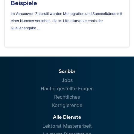
Beispiele
Im Vancouver-Zitierstil werden Monografien und Sammelbände mit
einer Nummer versehen, die im Literaturverzeichnis der
Quellenangabe ...
Scribbr
Jobs
Häufig gestellte Fragen
Rechtliches
Korrigierende
Alle Dienste
Lektorat Masterarbeit