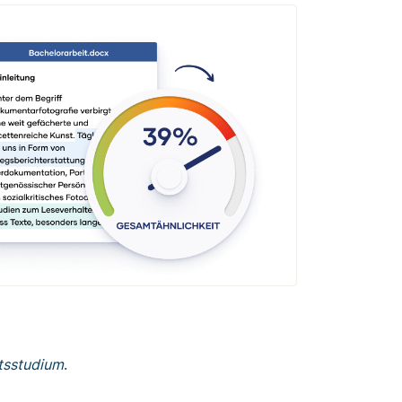
tsstudium
.