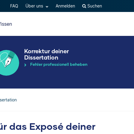
FAQ
Über uns
Anmelden
Suchen
issen
Korrektur deiner
Dissertation
Fehler professionell beheben
sertation
ür das Exposé deiner