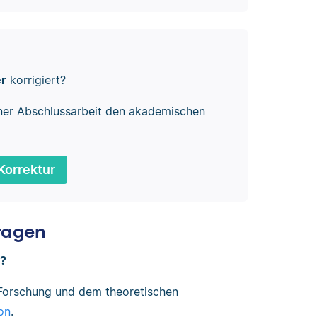
er
korrigiert?
ner Abschlussarbeit den akademischen
Korrektur
ragen
n?
Forschung und dem theoretischen
on
.