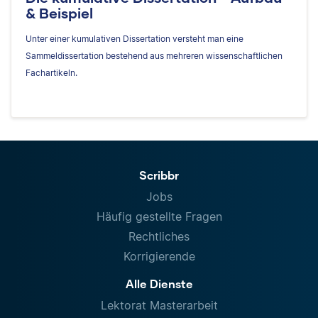
& Beispiel
Unter einer kumulativen Dissertation versteht man eine
Sammeldissertation bestehend aus mehreren wissenschaftlichen
Fachartikeln.
Scribbr
Jobs
Häufig gestellte Fragen
Rechtliches
Korrigierende
Alle Dienste
Lektorat Masterarbeit