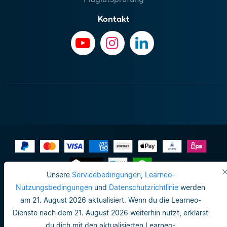
Kontakt
Unsere
Servicebedingungen
,
Learneo-
Impressum
Nutzungsbedingungen
und
Datenschutzrichtlinie
werden
am 21. August 2026 aktualisiert. Wenn du die Learneo-
Datenschutzrichtlinie
Dienste nach dem 21. August 2026 weiterhin nutzt, erklärst
Do not sell or share my personal info
du dich mit den aktualisierten Learneo-