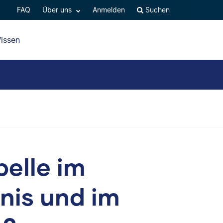
FAQ
Über uns
Anmelden
Suchen
issen
belle im
nis und im